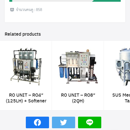
จำนวนคนดู :
858
Related products
RO UNIT – RO4″
RO UNIT – RO8″
SUS Medi
(125LH) + Softener
(2QH)
Ta