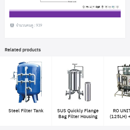
จำนวนคนดู :
939
Related products
Steel Filter Tank
SUS Quickly Flange
RO UNIT
Bag Filter Housing
(125LH) +